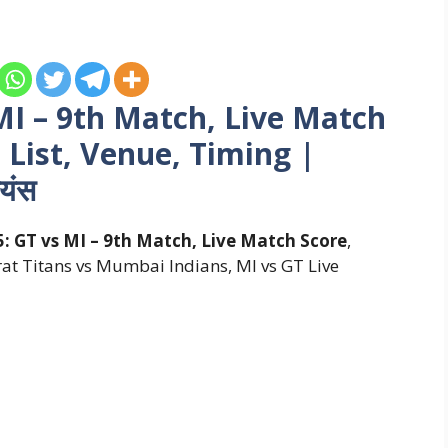
MI – 9th Match, Live Match
 List, Venue, Timing
|
ियंस
: GT vs MI – 9th Match, Live Match Score
,
rat Titans vs Mumbai Indians, MI vs GT Live