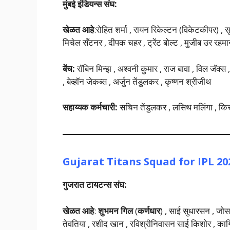
मुंबई इंडियन्स संघ:
खेळत आहे
:रोहित शर्मा , रायन रिकेल्टन (विकेटकीपर) , सू
मिचेल सँटनर , दीपक चहर , ट्रेंट बोल्ट , मुजीब उर रहमा
बेंच:
रॉबिन मिन्झ , अश्वनी कुमार , राज बावा , विल जॅक्स , 
, बेव्हॉन जेकब्स , अर्जुन तेंडुलकर , कृष्णन श्रीजीथ
सहाय्यक कर्मचारी:
सचिन तेंडुलकर , लसिथ मलिंगा , किरॉ
Gujarat Titans
Squad for IPL 20
गुजरात टायटन्स संघ:
खेळत आहे
:
शुभमन गिल
(
कर्णधार
) , साई सुधारसन , जोस
तेवतिया , रशीद खान , रविश्रीनिवासन साई किशोर , कागिस