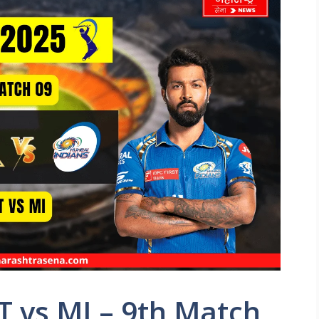
T vs MI – 9th Match,