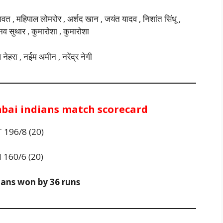
ज रावत , महिपाल लोमरोर , अर्शद खान , जयंत यादव , निशांत सिंधू ,
व सुथार , कुमारोशा , कुमारोशा
 नेहरा , नईम अमीन , नरेंद्र नेगी
mbai indians match scorecard
 196/8 (20)
 160/6 (20)
tans won by 36 runs