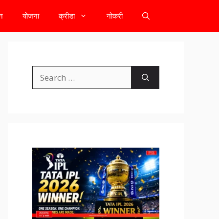
टन
योजना
क्रीडा
नोकरी