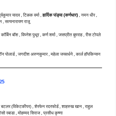
र्यकुमार यादव , टिळक वर्मा ,
हार्दिक पांड्या (
कर्णधार
)
, नमन धीर ,
न , सत्यनारायण राजू
कॉर्बिन बॉश , विघ्नेश पुथूर , कर्ण शर्मा , जसप्रीत बुमराह , रीस टोपले
न पोलार्ड , जगदीश अरुणकुमार , महेला जयवर्धने , कार्ल हॉपकिन्सन
25
 बटलर (विकेटकीपर) , शेरफेन रदरफोर्ड , शाहरुख खान , राहुल
ो रबाडा , मोहम्मद सिराज , प्रसीध कृष्णा