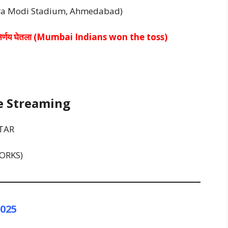
arendra Modi Stadium, Ahmedabad)
जीचा निर्णय घेतला (Mumbai Indians won the toss)
Live Streaming
STAR
TWORKS)
2025