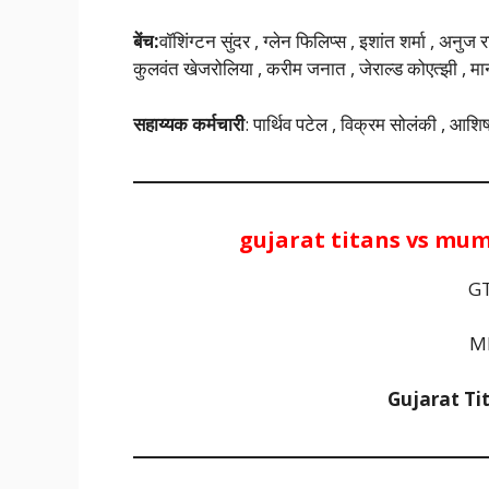
बेंच:
वॉशिंग्टन सुंदर , ग्लेन फिलिप्स , इशांत शर्मा , अनु
कुलवंत खेजरोलिया , करीम जनात , जेराल्ड कोएत्झी , मान
सहाय्यक कर्मचारी
: पार्थिव पटेल , विक्रम सोलंकी , आशिष
gujarat titans vs mu
GT
MI
Gujarat Ti