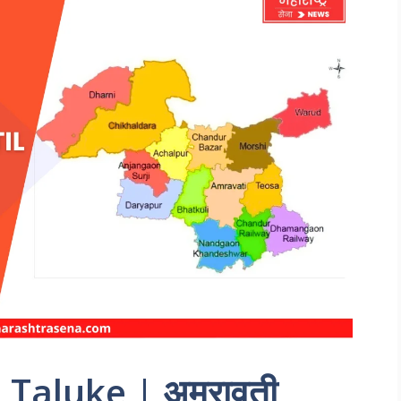
l Taluke | अमरावती