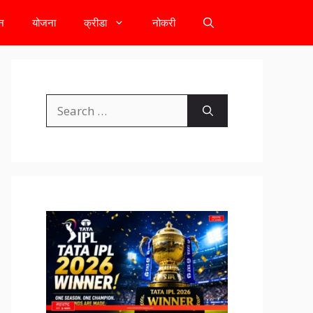
टन
योजना
क्रीडा
नोकरी