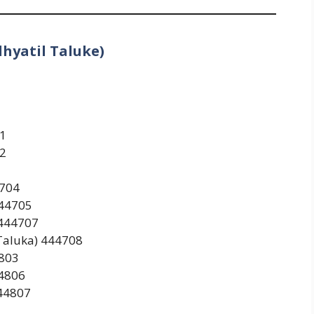
lhyatil Taluke)
1
2
4704
444705
)444707
 Taluka) 444708
803
806
44807