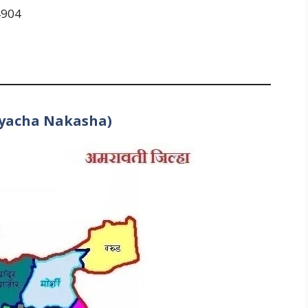
44904
ilhyacha Nakasha)