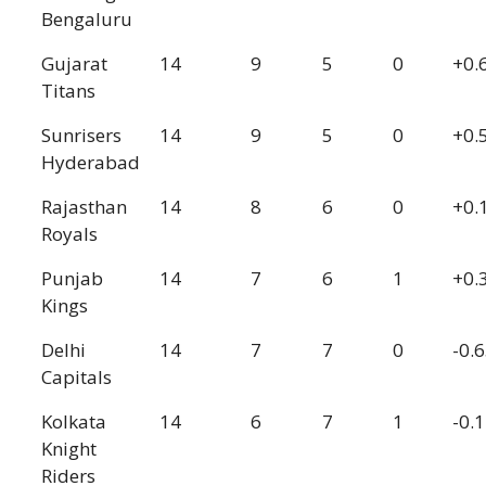
Bengaluru
Gujarat
14
9
5
0
+0.
Titans
Sunrisers
14
9
5
0
+0.
Hyderabad
Rajasthan
14
8
6
0
+0.
Royals
Punjab
14
7
6
1
+0.
Kings
Delhi
14
7
7
0
-0.
Capitals
Kolkata
14
6
7
1
-0.
Knight
Riders