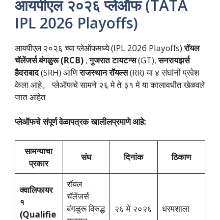
आयपीएल २०२६ प्लेऑफ (TATA
IPL 2026 Playoffs)
आयपीएल २०२६ च्या प्लेऑफमध्ये (IPL 2026 Playoffs)
रॉयल
चॅलेंजर्स बंगळुरू
(RCB)
,
गुजरात टायटन्स
(GT),
सनरायझर्स
हैदराबाद
(SRH) आणि
राजस्थान रॉयल्स
(RR) या ४ संघांनी प्रवेश
केला आहे。 प्लेऑफचे सामने २६ मे ते ३१ मे या कालावधीत खेळवले
जात आहेत
प्लेऑफचे संपूर्ण वेळापत्रक खालीलप्रमाणे आहे:
सामन्याचा
संघ
दिनांक
ठिकाण
प्रकार
रॉयल
क्वालिफायर
चॅलेंजर्स
१
बंगळुरू विरुद्ध
२६ मे २०२६
धरमशाला
(Qualifie