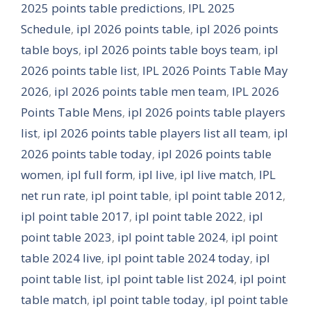
2025 points table predictions
,
IPL 2025
Schedule
,
ipl 2026 points table
,
ipl 2026 points
table boys
,
ipl 2026 points table boys team
,
ipl
2026 points table list
,
IPL 2026 Points Table May
2026
,
ipl 2026 points table men team
,
IPL 2026
Points Table Mens
,
ipl 2026 points table players
list
,
ipl 2026 points table players list all team
,
ipl
2026 points table today
,
ipl 2026 points table
women
,
ipl full form
,
ipl live
,
ipl live match
,
IPL
net run rate
,
ipl point table
,
ipl point table 2012
,
ipl point table 2017
,
ipl point table 2022
,
ipl
point table 2023
,
ipl point table 2024
,
ipl point
table 2024 live
,
ipl point table 2024 today
,
ipl
point table list
,
ipl point table list 2024
,
ipl point
table match
,
ipl point table today
,
ipl point table