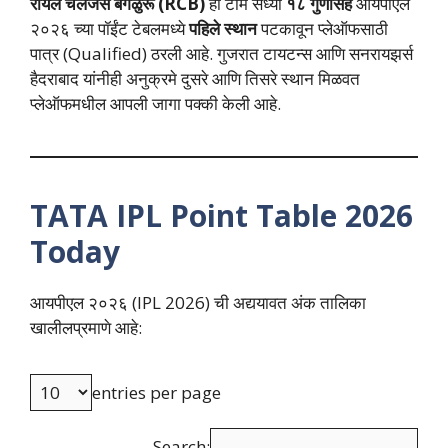
रॉयल चॅलेंजर्स बेंगळुरू (RCB)
ही टीम सध्या
१८ गुणांसह
आयपीएल
२०२६ च्या पॉईंट टेबलमध्ये
पहिले स्थान
पटकावून प्लेऑफसाठी
पात्र (Qualified) ठरली आहे. गुजरात टायटन्स आणि सनरायझर्स
हैदराबाद यांनीही अनुक्रमे दुसरे आणि तिसरे स्थान मिळवत
प्लेऑफमधील आपली जागा पक्की केली आहे.
TATA IPL Point Table 2026
Today
आयपीएल २०२६ (IPL 2026) ची अद्ययावत अंक तालिका
खालीलप्रमाणे आहे:
entries per page
Search: