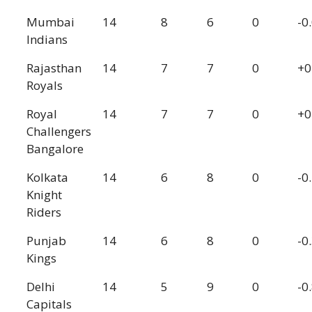
Mumbai
14
8
6
0
-0
Indians
Rajasthan
14
7
7
0
+0
Royals
Royal
14
7
7
0
+0
Challengers
Bangalore
Kolkata
14
6
8
0
-0
Knight
Riders
Punjab
14
6
8
0
-0
Kings
Delhi
14
5
9
0
-0
Capitals