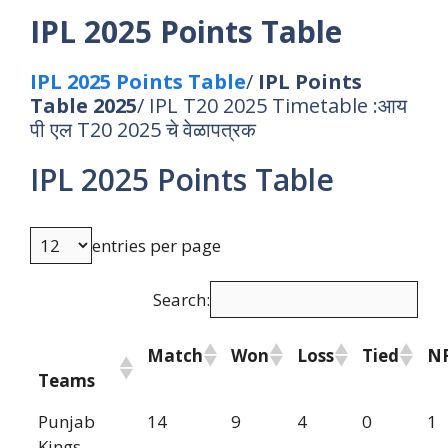
IPL 2025 Points Table
IPL 2025 Points Table
/
IPL Points
Table
2025
/ IPL T20 2025 Timetable :आय
पी एल T20 2025 चे वेळापत्रक
IPL 2025 Points Table
entries per page
Search:
Match
Won
Loss
Tied
N
Teams
Punjab
14
9
4
0
1
Kings