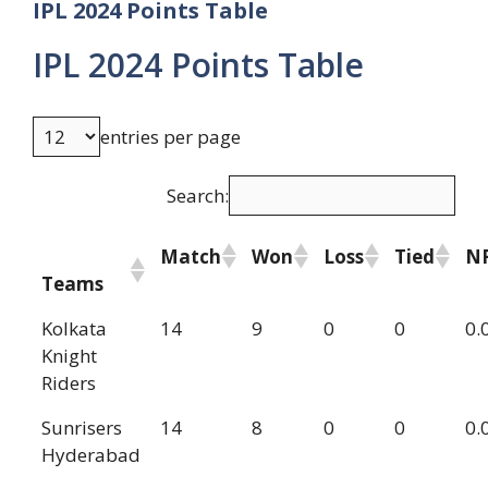
IPL 2024 Points Table
IPL 2024 Points Table
entries per page
Search:
Match
Won
Loss
Tied
N
Teams
Kolkata
14
9
0
0
0.
Knight
Riders
Sunrisers
14
8
0
0
0.
Hyderabad