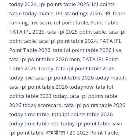
today 2024
,
ipl points table 2025
,
ipl points
table today match
,
IPL standings 2026
,
IPL team
ranking
,
live score ipl point table
,
Point Table
,
TATA IPL 2025
,
tata ipl 2025 point table
,
tata ipl
point table
,
tata ipl point table 2024
,
TATA IPL
Point Table 2026
,
tata ipl point table 2026 live
,
tata ipl point table 2026 men
,
TATA IPL Point
Table 2026 Today
,
tata ipl point table 2026
today live
,
tata ipl point table 2026 today match
,
tata ipl point table 2026 todaynow
,
tata ipl
points table 2023 today
,
tata ipl points table
2026 today scorecard
,
tata ipl points table 2026
today time table
,
tata ipl points table 2026
today time table rcb
,
today ipl point table
,
vivo
ipl point table
,
आय पी एल T20 2023 Point Table
,