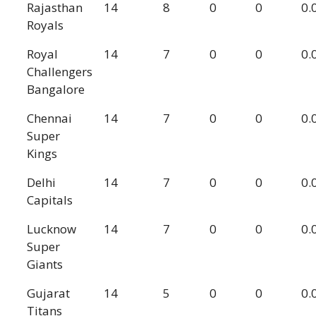
Rajasthan
14
8
0
0
0.
Royals
Royal
14
7
0
0
0.
Challengers
Bangalore
Chennai
14
7
0
0
0.
Super
Kings
Delhi
14
7
0
0
0.
Capitals
Lucknow
14
7
0
0
0.
Super
Giants
Gujarat
14
5
0
0
0.
Titans