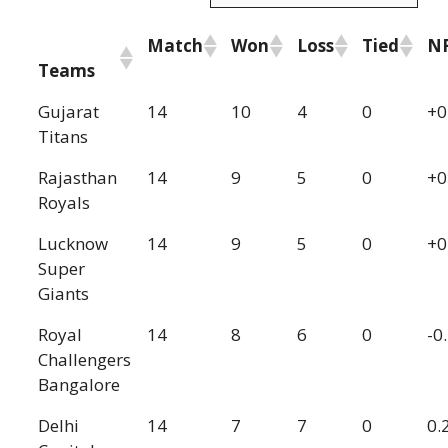
Match
Won
Loss
Tied
N
Teams
Gujarat
14
10
4
0
+0
Titans
Rajasthan
14
9
5
0
+0
Royals
Lucknow
14
9
5
0
+0
Super
Giants
Royal
14
8
6
0
-0
Challengers
Bangalore
Delhi
14
7
7
0
0.