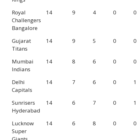
Royal
14
9
4
0
0
Challengers
Bangalore
Gujarat
14
9
5
0
0
Titans
Mumbai
14
8
6
0
0
Indians
Delhi
14
7
6
0
1
Capitals
Sunrisers
14
6
7
0
1
Hyderabad
Lucknow
14
6
8
0
0
Super
Giants