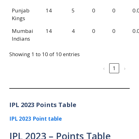
Punjab
14
5
0
0
0.
Kings
Mumbai
14
4
0
0
0.
Indians
Showing 1 to 10 of 10 entries
‹
1
›
IPL 2023 Points Table
IPL 2023 Point table
IPL 2023 – Points Table