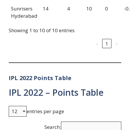
Sunrisers
14
4
10
0
-0
Hyderabad
Showing 1 to 10 of 10 entries
‹
1
›
IPL 2022 Points Table
IPL 2022 – Points Table
entries per page
Search: