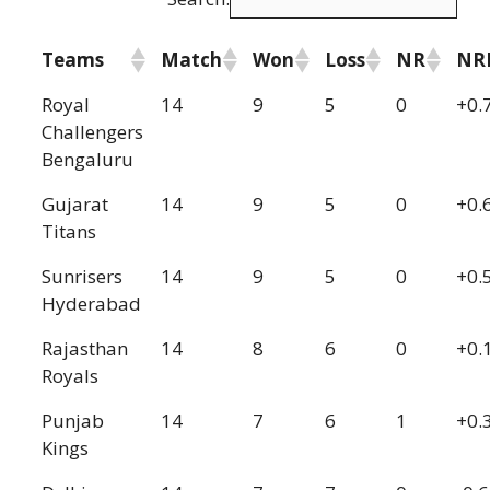
Teams
Match
Won
Loss
NR
NR
Royal
14
9
5
0
+0.
Challengers
Bengaluru
Gujarat
14
9
5
0
+0.
Titans
Sunrisers
14
9
5
0
+0.
Hyderabad
Rajasthan
14
8
6
0
+0.
Royals
Punjab
14
7
6
1
+0.
Kings