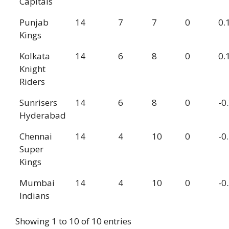
Capitals
Punjab
14
7
7
0
0.
Kings
Kolkata
14
6
8
0
0.
Knight
Riders
Sunrisers
14
6
8
0
-0
Hyderabad
Chennai
14
4
10
0
-0
Super
Kings
Mumbai
14
4
10
0
-0
Indians
Showing 1 to 10 of 10 entries