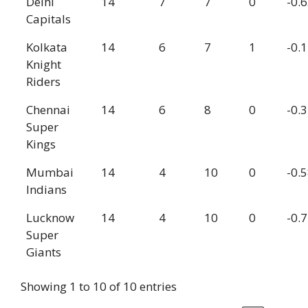
Delhi
14
7
7
0
-0.
Capitals
Kolkata
14
6
7
1
-0.
Knight
Riders
Chennai
14
6
8
0
-0.
Super
Kings
Mumbai
14
4
10
0
-0.
Indians
Lucknow
14
4
10
0
-0.
Super
Giants
Showing 1 to 10 of 10 entries