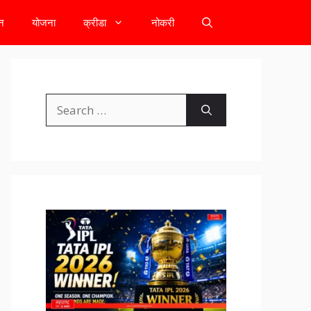
टन
योजना
क्रीडा
नोकरी