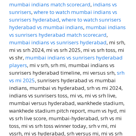
mumbai indians match scorecard
,
indians vs
sunrisers
,
where to watch mumbai indians vs
sunrisers hyderabad
,
where to watch sunrisers
hyderabad vs mumbai indians
,
mumbai indians
vs sunrisers hyderabad match scorecard
,
mumbai indians vs sunrisers hyderabad
, mi srh,
mi vs srh 2024, mi vs srh 2025, mi vs srh toss, mi
vs shr,
mumbai indians vs sunrisers hyderabad
players
, mi v srh, srh mi, mumbai indians vs
sunrisers hyderabad timeline, mi versus srh,
srh
vs mi 2025
, sunrisers hyderabad vs mumbai
indians, mumbai vs hyderabad, srh vs mi 2024,
indians vs sunrisers toss, mi vs, mi vs srh live,
mumbai versus hyderabad, wankhede stadium,
wankhede stadium pitch report, mum vs hyd, mi
vs srh live score, mumbai-hyderabad, srh vs mi
toss, mi vs srh toss winner today, srh v mi, mi
vssrh, mi vs hyderabad, srh versus mi, mi vs srh