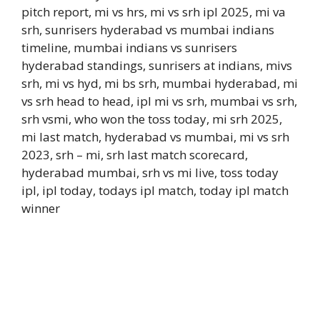
pitch report, mi vs hrs, mi vs srh ipl 2025, mi va
srh, sunrisers hyderabad vs mumbai indians
timeline, mumbai indians vs sunrisers
hyderabad standings, sunrisers at indians, mivs
srh, mi vs hyd, mi bs srh, mumbai hyderabad, mi
vs srh head to head, ipl mi vs srh, mumbai vs srh,
srh vsmi, who won the toss today, mi srh 2025,
mi last match, hyderabad vs mumbai, mi vs srh
2023, srh – mi, srh last match scorecard,
hyderabad mumbai, srh vs mi live, toss today
ipl, ipl today, todays ipl match, today ipl match
winner