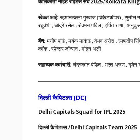
कोलकाता नाइट राइडर्स
संघ 2025
/
Kolkata Knig
खेळत आहे:
रहमानउल्ला गुरबाज (विकेटकीपर) , सुनील नरेन 
रघुवंशी , आंद्रे रसेल , रोवमन पॉवेल , हर्षित राणा , अनुक
बेंच:
मनीष पांडे , मयंक मार्कंडे , वैभव अरोरा , रमणदीप स
कॉक , स्पेन्सर जॉन्सन , मोईन अली
सहाय्यक कर्मचारी:
चंद्रकांत पंडित , भरत अरुण , ड्वेन ब्र
दिल्ली कैपिटल्स (DC)
Delhi Capitals Squad for IPL 2025
दिल्ली कैपिटल्स /Delhi Capitals Team 2025