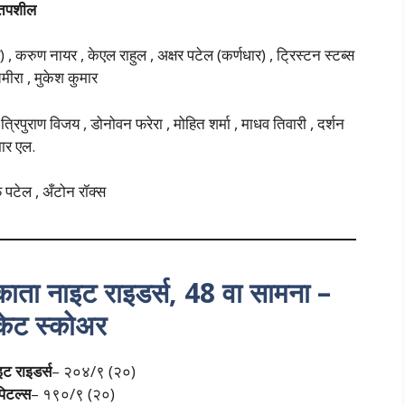
्ण तपशील
, करुण नायर , केएल राहुल , अक्षर पटेल (कर्णधार) , ट्रिस्टन स्टब्स
चमीरा , मुकेश कुमार
त्रिपुराण विजय , डोनोवन फरेरा , मोहित शर्मा , माधव तिवारी , दर्शन
ार एल.
फ पटेल , अँटोन रॉक्स
लकाता नाइट राइडर्स, 48 वा सामना –
केट स्कोअर
ट राइडर्स
– २०४/९ (२०)
पिटल्स
– १९०/९ (२०)