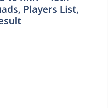
ads, Players List,
esult