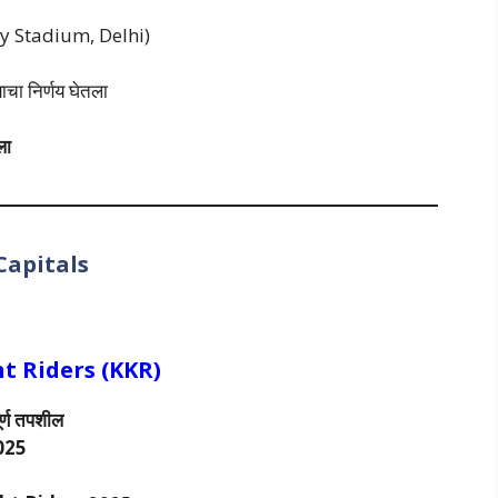
tley Stadium, Delhi)
ाचा निर्णय घेतला
ला
Capitals
t Riders
(KKR)
ूर्ण तपशील
025