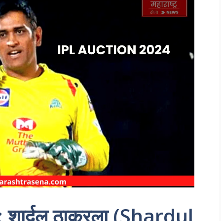
ार्दुल ठाकूरला (Shardul