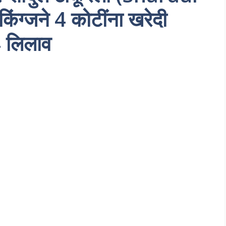
िंग्जने 4 कोटींना खरेदी
 लिलाव