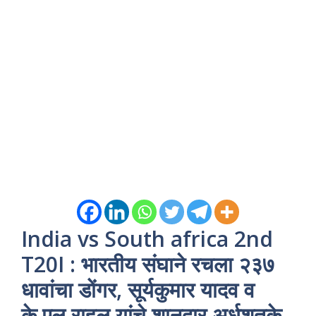
India vs South africa 2nd
T20I : भारतीय संघाने रचला २३७
धावांचा डोंगर, सूर्यकुमार यादव व
के.एल राहुल यांचे शानदार अर्धशतके