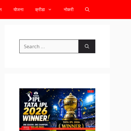
टन
योजना
क्रीडा
नोकरी