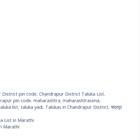
District pin code
,
Chandrapur District Taluka List
,
rapur pin code
,
maharashtra
,
maharashtrasena
,
taluka list
,
taluka yadi
,
Talukas in Chandrapur District
,
चंद्रपूर
uka List in Marathi
 in Marathi