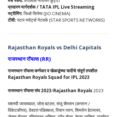
मैच रेफरी:
वेंगालील नारायण कुट्टी
प्रसारण मार्गदर्शक / TATA IPL Live Streaming
स्ट्रीमिंग:
जिओ सिनेमा (JIO CINEMA)
टीवी:
स्टार स्पोर्ट्स नेटवर्क (STAR SPORTS NETWORKS)
Rajasthan Royals vs Delhi Capitals
राजस्थान रॉयल्स (RR)
राजस्थान रॉयल्स कर्णधार व खेळाडूंच्या यादीचे संपूर्ण तपशील
Rajasthan Royals Squad for IPL 2023
राजस्थान रॉयल्स संघ 2023
/
Rajasthan Royals
2023
यशस्वी जायसवाल, जोस बटलर, संजू सैमसन (कप्तान /
विकेटकीपर), देवदत्त पडिक्कल, रियान पराग, शिमरोन हेटमायर,
जेसन होल्डर, रविचंद्रन अश्विन, ट्रेंट बोल्ट, केएम आसिफ, युजवेंद्र