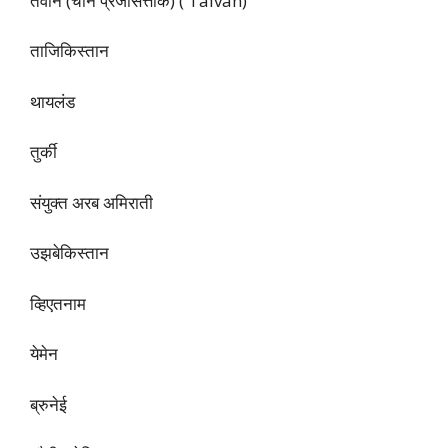
तैवान (चीन प्रजासत्ताक) ( Taivan)
ताजिकिस्तान
थायलंड
तुर्की
संयुक्त अरब अमिराती
उझबेकिस्तान
व्हिएतनाम
येमेन
ब्रुनेई