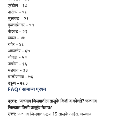
एरंडोल – ३७
पारोळा – ५८
भुसावळ – २६
मुक्ताईनगर – ५१
बोदवड – २९
यावल – ४७
रावेर – ४८
अमळनेर – ६७
चोपडा – ५२
पाचोरा – ९६
भडगाव – ३३
चाळीसगाव – ७६
एकूण – ७८३
FAQ/ सामान्य प्रश्न
प्रश्न: जळगाव जिल्ह्यातील तालुके किती व कोणते? जळगाव
जिल्ह्यात किती तालुके येतात?
उत्तर:
जळगाव जिल्ह्यात एकूण 15 तालुके आहेत. जळगाव,