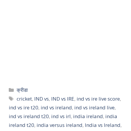
क्रीडा
cricket
,
IND vs
,
IND vs IRE
,
ind vs ire live score
,
ind vs ire t20
,
ind vs ireland
,
ind vs ireland live
,
ind vs ireland t20
,
ind vs irl
,
india ireland
,
india
ireland t20
,
india versus ireland
,
India vs Ireland
,