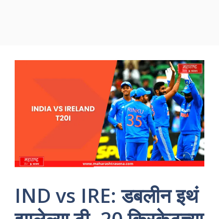
IND vs IRE: डबलीन इथं
झालेल्या टी -20 क्रिकेटच्या