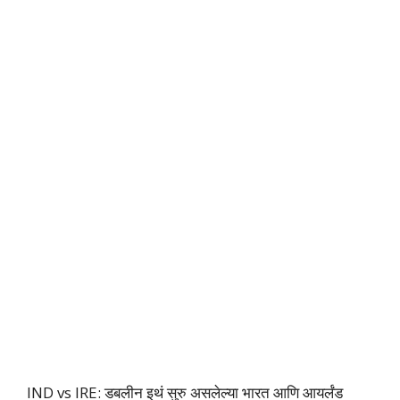
IND vs IRE: डबलीन इथं सुरु असलेल्या भारत आणि आयर्लंड