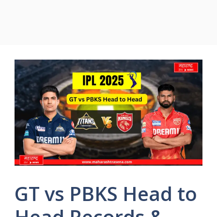
GT vs PBKS Head to
Head Records &