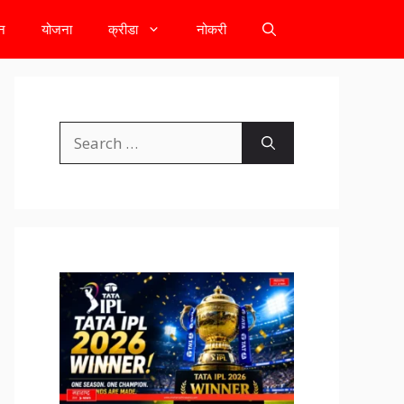
टन
योजना
क्रीडा
नोकरी