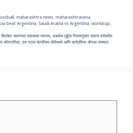
ootball
,
maharashtra news
,
maharashtrasena
,
bia beat Argentina
,
Saudi Arabia vs Argentina
,
worldcup
,
िकेट सामन्यात पावसाचा व्यत्यय, डकर्वथ लुईस नियमानुसार सामना बरोबरीत.
्टारिका, एफ गटात बेल्जीयम-मोरोक्को आणि क्रोएशिया-कॅनडा यांच्यात