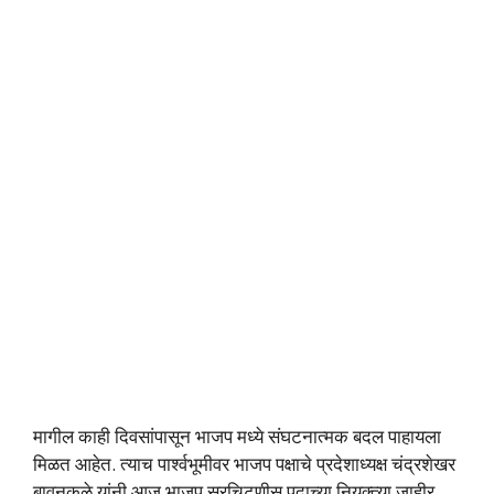
मागील काही दिवसांपासून भाजप मध्ये संघटनात्मक बदल पाहायला
मिळत आहेत. त्याच पार्श्वभूमीवर भाजप पक्षाचे प्रदेशाध्यक्ष चंद्रशेखर
बावनकुळे यांनी आज भाजप सरचिटणीस पदाच्या नियुक्त्या जाहीर