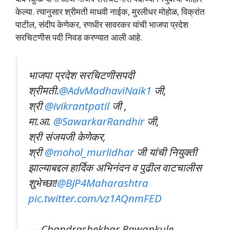
केल्या. त्यानुसार श्रीमती माधवी नाईक, मुरलीधर मोहोळ, विक्रांत
पाटील, संदीप केणेकर, रणधीर सावरकर यांची भाजपा प्रदेश
सरचिटणीस पदी निवड करण्यात आली आहे.
भाजपा प्रदेश सरचिटणीसपदी
श्रीमती.
@AdvMadhaviNaik1
जी,
श्री
@ivikrantpatil
जी ,
मा.आ.
@SawarkarRandhir
जी,
श्री संजयजी केणेकर,
श्री
@mohol_murlidhar
जी यांची नियुक्ती
झाल्याबद्दल हार्दिक अभिनंदन व पुढील वाटचालीस
शुभेच्छा!
@BJP4Maharashtra
pic.twitter.com/vz1AQnmFED
— Chandrashekhar Bawankule